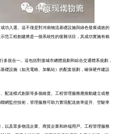
市成功入選。這不僅是對河南物流基礎設施與綠色發展成效的
次示范工程創建將是一個系統性的復雜項目，其成功實施有賴
進行多規合一。這包括對接城市總體規劃和綜合交通體系規劃，
源基礎設施（如充電樁、加氫站）的配套規劃，確保硬件建設
通、配送模式創新等多個維度。工程管理服務應推動建立或整
物聯網監控技術，管理服務可助力實現配送效率提升、空駛率
門，以及眾多物流企業、商貿企業和終端用戶。工程管理服務