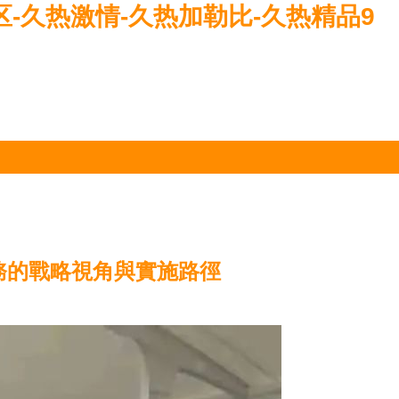
区-久热激情-久热加勒比-久热精品9
務的戰略視角與實施路徑