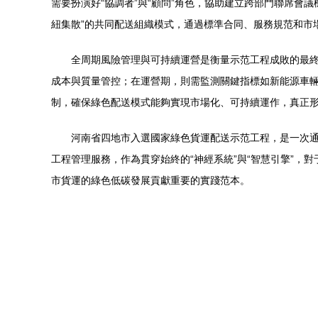
需要扮演好“協調者”與“顧問”角色，協助建立跨部門聯席
紐集散”的共同配送組織模式，通過標準合同、服務規范和市
全周期風險管理與可持續運營是衡量示范工程成敗的最
成本與質量管控；在運營期，則需監測關鍵指標如新能源車
制，確保綠色配送模式能夠實現市場化、可持續運作，真正形
河南省四地市入選國家綠色貨運配送示范工程，是一次
工程管理服務，作為貫穿始終的“神經系統”與“智慧引擎”
市貨運的綠色低碳發展貢獻重要的實踐范本。