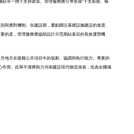
補貼等一攬子支持政策。管理服務應引導形成“干支銜接、樞
識別與應對機制。在建設期，重點關注基礎設施建設的進度、
重要的是，管理服務應協助設計示范期結束后的長效運營機
提升地方在復雜公共項目中的規劃、協調與執行能力。專業的
核心作用。此舉不僅將助力河南建設現代物流強省，也為全國城