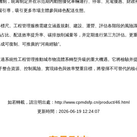
會議機制，統籌制定并在示范期內動態優化車輛通行、停靠、充電優惠、財政
場引導，吸引更多市場主體參與綠色配送生態。
終標尺。工程管理服務需建立涵蓋規劃、建設、運營、評估各階段的風險
輛占比、配送效率提升率、碳排放削減量等，并定期進行第三方評估。更
成可復制、可推廣的“河南經驗”。
通過系統性工程管理推動城市物流體系轉型升級的重大機遇。它將檢驗并
，對于整合資源、控制風險、實現綠色與效率雙重目標，將發揮不可替代的
如若轉載，請注明出處：http://www.cpmdsfp.cn/product/46.html
更新時間：2026-06-19 12:24:07