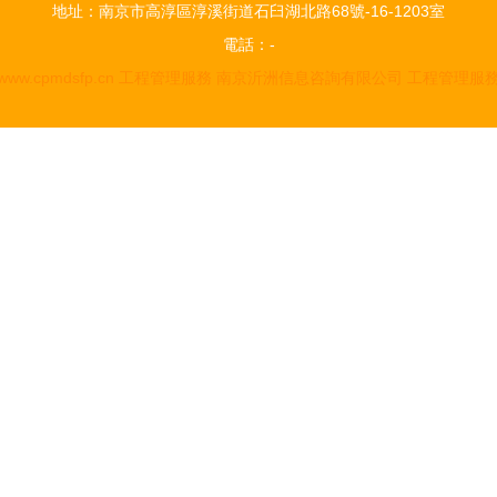
地址：南京市高淳區淳溪街道石臼湖北路68號-16-1203室
電話：-
www.cpmdsfp.cn
工程管理服務
南京沂洲信息咨詢有限公司
工程管理服